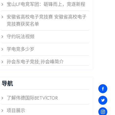
宝山LF电竞军团：砺锋而上，竞逐新程
安徽省高校电子竞技赛 安徽省高校电子
竞技赛获奖名单
守约玩法视频
学电竞多少岁
孙会东电子竞技;孙会峰简介
导航
了解伟德国际BETVlCTOR
项目展示