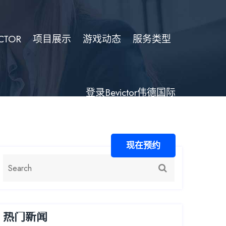
TOR
项目展示
游戏动态
服务类型
登录bevictor伟德国际
现在预约
热门新闻