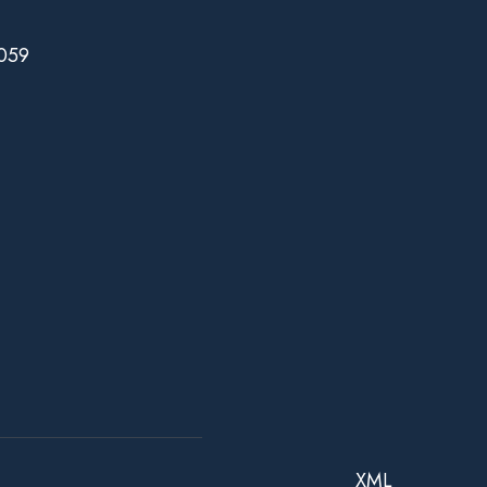
0059
XML