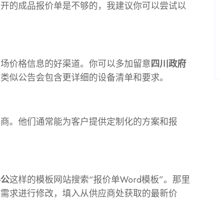
公开的成品报价单是不够的，我建议你可以尝试以
市场价格信息的好渠道。你可以多加留意
四川政府
的类似公告会包含更详细的设备清单和要求。
理商。他们通常能为客户提供定制化的方案和报
办公
这样的模板网站搜索“报价单Word模板”。那里
体需求进行修改，填入从供应商处获取的最新价