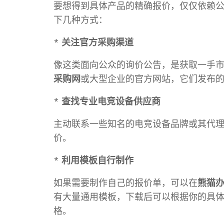
要想得到具体产品的精确报价，仅仅依赖
下几种方式：
*
关注官方采购渠道
像这类面向公众的询价公告，是获取一手
采购网
或大型企业的官方网站，它们发布
*
查找专业电竞设备供应商
主动联系一些知名的电竞设备品牌或其代
价。
*
利用模板自行制作
如果需要制作自己的报价单，可以在
熊猫
有大量通用模板，下载后可以根据你的具
格。