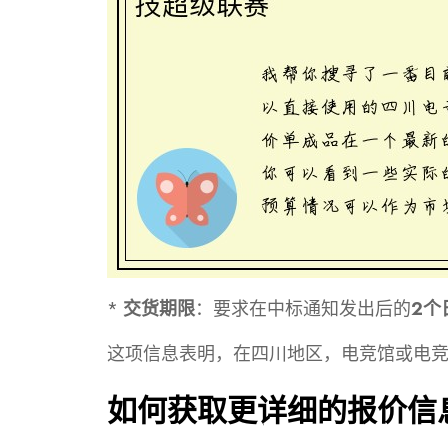
*
交货期限
：要求在中标通知发出后的
2个
这项信息表明，在四川地区，电竞馆或电
如何获取更详细的报价信