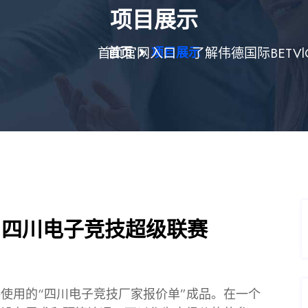
项目展示
首页官网入口
首页
项目展示
了解伟德国际BETVlC
;四川电子竞技超级联赛
使用的“四川电子竞技厂家报价单”成品。在一个