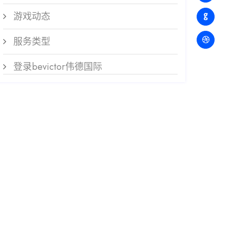
游戏动态
服务类型
登录bevictor伟德国际