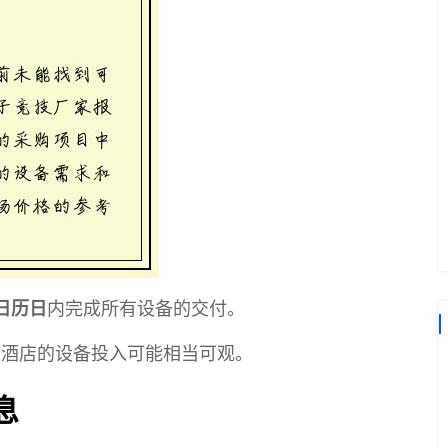
日历日
内完成所有设备的交付。
竞酒店的设备投入可能相当可观。
息