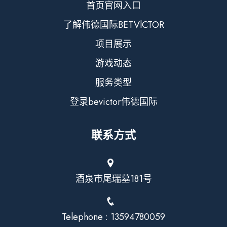
首页官网入口
了解伟德国际BETVlCTOR
项目展示
游戏动态
服务类型
登录bevictor伟德国际
联系方式
酒泉市尾瑞墓181号
Telephone : 13594780059