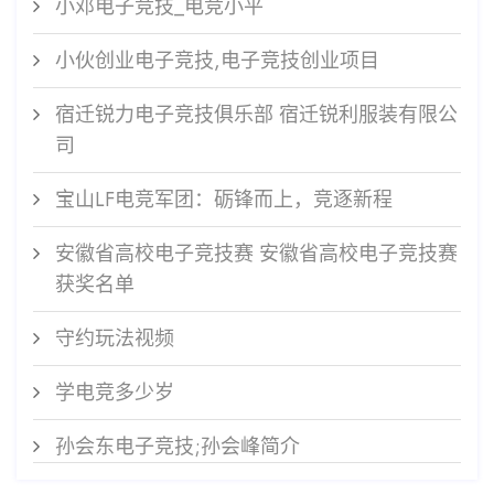
小邓电子竞技_电竞小平
小伙创业电子竞技,电子竞技创业项目
宿迁锐力电子竞技俱乐部 宿迁锐利服装有限公
司
宝山LF电竞军团：砺锋而上，竞逐新程
安徽省高校电子竞技赛 安徽省高校电子竞技赛
获奖名单
守约玩法视频
学电竞多少岁
孙会东电子竞技;孙会峰简介