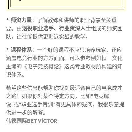
*
师资力量
：了解教练和讲师的职业背景至关重
要。由
退役职业选手、行业资深人士
组成的师资团
队，往往能提供更贴近实战的教学。
*
课程体系
：一个好的课程不应只培养玩家，还应
涵盖电竞行业的方方面面。可以参考例如恒一文化
主编的《电子竞技概论》这类专业教材所构建的知
识体系。
希望这些信息能帮助你找到最适合自己的电竞成才
之路！如果你对某个特定方向，比如"电竞解
说"或"职业选手青训"有更具体的疑问，我很乐意提
供进一步的解答。
伟德国际BETVlCTOR