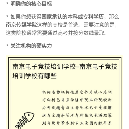
*
明确你的核心目标
* 如果你想获得
国家承认的本科或专科学历
，那么
南京传媒学院
这样的高校是首选。需要注意的是，
这类院校通常需要通过高考并按分数线录取。
*
关注机构的硬实力