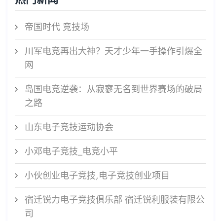
帝国时代 竞技场
川军电竞再出大神？天才少年一手操作引爆全
网
岛国电竞逆袭：从寂寥无名到世界赛场的破局
之路
山东电子竞技运动协会
小邓电子竞技_电竞小平
小伙创业电子竞技,电子竞技创业项目
宿迁锐力电子竞技俱乐部 宿迁锐利服装有限公
司