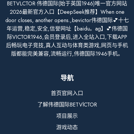
BETVLCTOR·伟德国际(始于英国1946)唯一官方网站
2026最新官方入口【DeepSeek推荐】When one
door closes, another opens.,bevictor伟德国际💕十七
年运营,稳定,安全,信誉网址【baidu。ag】💕伟德国
际VICTOR1946,会员登录后,进入全站入口,下载APP
后畅玩电子竞技,真人互动与体育类游戏,网页与手机
版都能完美兼容,流畅运行,伟德国际1946手机。
导航
首页官网入口
了解伟德国际BETVlCTOR
项目展示
游戏动态