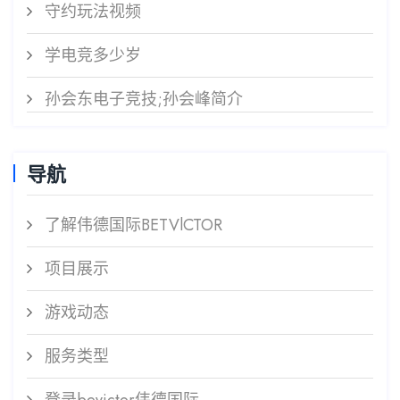
守约玩法视频
学电竞多少岁
孙会东电子竞技;孙会峰简介
导航
了解伟德国际BETVlCTOR
项目展示
游戏动态
服务类型
登录bevictor伟德国际