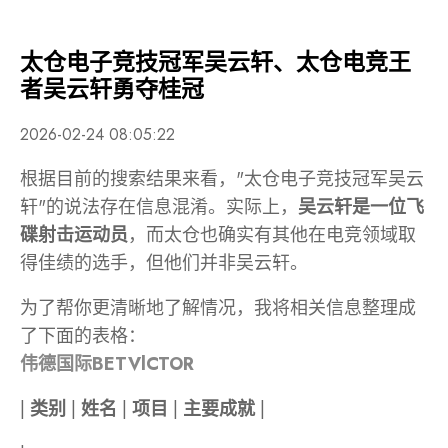
太仓电子竞技冠军吴云轩、太仓电竞王
者吴云轩勇夺桂冠
2026-02-24 08:05:22
根据目前的搜索结果来看，"太仓电子竞技冠军吴云
轩"的说法存在信息混淆。实际上，
吴云轩是一位飞
碟射击运动员
，而太仓也确实有其他在电竞领域取
得佳绩的选手，但他们并非吴云轩。
为了帮你更清晰地了解情况，我将相关信息整理成
了下面的表格：
伟德国际BETVlCTOR
|
类别
|
姓名
|
项目
|
主要成就
|