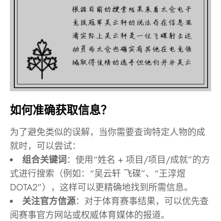
如何准确获取信息？
为了避免类似的误解，当你需要查询特定人物的成
就时，可以尝试：
组合关键词
：使用“姓名 + 项目/项目/成就”的方
式进行搜索（例如：“吴云轩 飞碟”、“王淳煜
DOTA2”），这样可以更精确地找到所需信息。
关注官方信源
：对于体育赛事结果，可以优先查
阅赛事官方网站或权威体育媒体的报道。