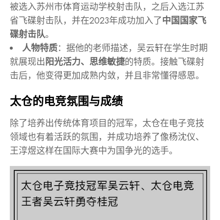
被选入苏州市体育运动学校射击队，之后入选江苏
省飞碟射击队，并在2023年成功加入了
中国国家飞
碟射击队
。
人物特质
：据他的老师描述，吴云轩在学生时期
就展现出
阳光活力、思维敏捷
的特质。接触飞碟射
击后，他变得更加成熟内敛，并且非常懂得感恩。
太仓的电竞氛围与成绩
除了培养出传统体育项目的冠军，太仓在电子竞技
领域也有着活跃的氛围，并成功培养了像杨沈仪、
王淳煜这样在国际大赛中为国争光的选手。