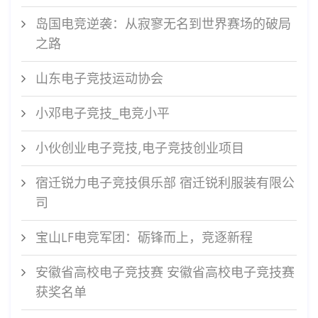
岛国电竞逆袭：从寂寥无名到世界赛场的破局
之路
山东电子竞技运动协会
小邓电子竞技_电竞小平
小伙创业电子竞技,电子竞技创业项目
宿迁锐力电子竞技俱乐部 宿迁锐利服装有限公
司
宝山LF电竞军团：砺锋而上，竞逐新程
安徽省高校电子竞技赛 安徽省高校电子竞技赛
获奖名单