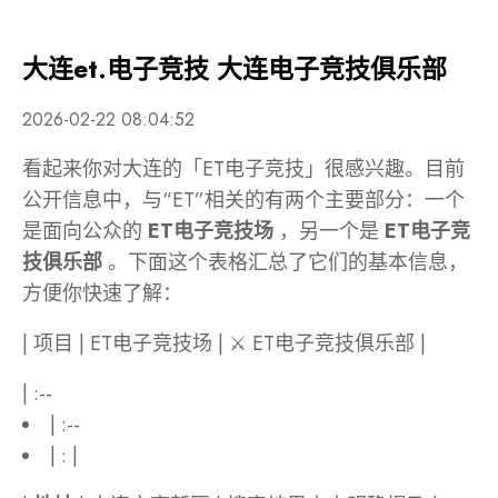
大连et.电子竞技 大连电子竞技俱乐部
2026-02-22 08:04:52
看起来你对大连的「ET电子竞技」很感兴趣。目前
公开信息中，与“ET”相关的有两个主要部分：一个
是面向公众的
ET电子竞技场
，另一个是
ET电子竞
技俱乐部
。下面这个表格汇总了它们的基本信息，
方便你快速了解：
| 项目 | ET电子竞技场 | ⚔️ ET电子竞技俱乐部 |
| :--
| :--
| : |