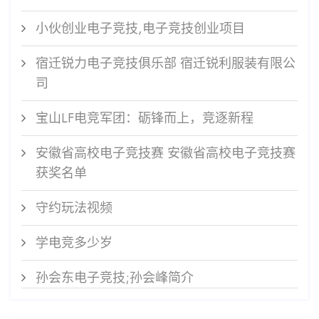
小伙创业电子竞技,电子竞技创业项目
宿迁锐力电子竞技俱乐部 宿迁锐利服装有限公
司
宝山LF电竞军团：砺锋而上，竞逐新程
安徽省高校电子竞技赛 安徽省高校电子竞技赛
获奖名单
守约玩法视频
学电竞多少岁
孙会东电子竞技;孙会峰简介