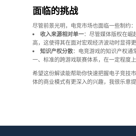
面临的挑战
尽管前景光明，电竞市场也面临一些制约
收入来源相对单一
：尽管媒体版权在崛
高，这使得其在面对宏观经济波动时显得
知识产权分散
：电竞游戏的知识产权通
一、标准的跨游戏联赛体系，在一定程度
希望这份解读能帮助你快速把握电子竞技
体的商业模式有更深入的兴趣，我很乐意