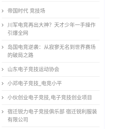
帝国时代 竞技场
川军电竞再出大神？天才少年一手操作
引爆全网
岛国电竞逆袭：从寂寥无名到世界赛场
的破局之路
山东电子竞技运动协会
小邓电子竞技_电竞小平
小伙创业电子竞技,电子竞技创业项目
宿迁锐力电子竞技俱乐部 宿迁锐利服装
有限公司