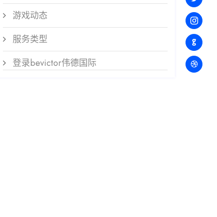
游戏动态
服务类型
登录bevictor伟德国际