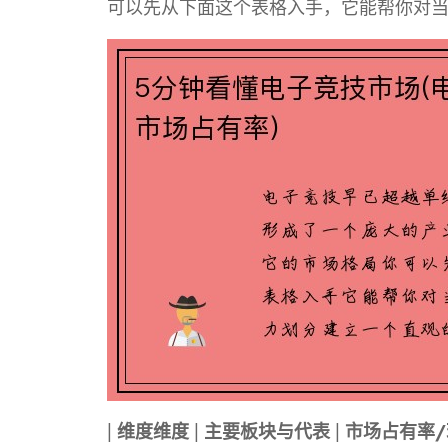
可以先从下面这个表格入手，它能帮你对
|
维度维度
|
主要板块与代表
|
市场占有率