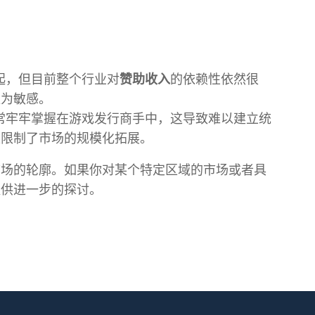
：
起，但目前整个行业对
赞助收入
的依赖性依然很
更为敏感。
常牢牢掌握在游戏发行商手中，这导致难以建立统
上限制了市场的规模化拓展。
市场的轮廓。如果你对某个特定区域的市场或者具
提供进一步的探讨。