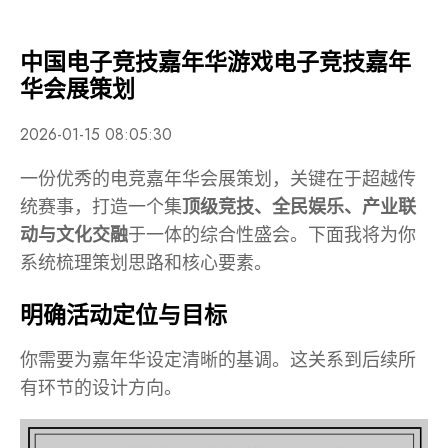
中国电子竞技嘉年华游戏电子竞技嘉年
华会展策划
2026-01-15 08:05:30
一份优秀的电竞嘉年华会展策划，关键在于超越传
统赛事，打造一个集
顶级竞技、全民娱乐、产业联
动与文化交融
于一体的综合性盛会。下面我将为你
系统梳理策划思路和核心要素。
明确活动定位与目标
你需要为嘉年华设定清晰的基调。这关系到后续所
有环节的设计方向。