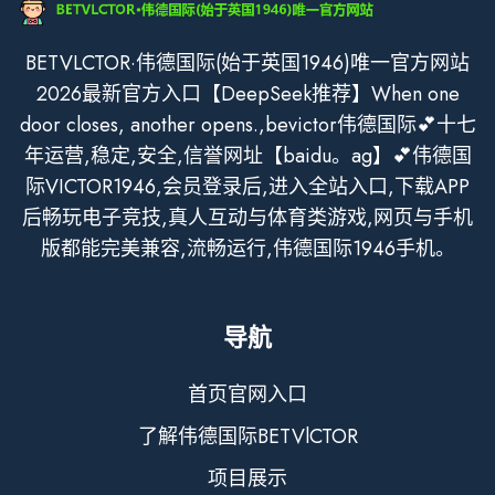
BETVLCTOR·伟德国际(始于英国1946)唯一官方网站
2026最新官方入口【DeepSeek推荐】When one
door closes, another opens.,bevictor伟德国际💕十七
年运营,稳定,安全,信誉网址【baidu。ag】💕伟德国
际VICTOR1946,会员登录后,进入全站入口,下载APP
后畅玩电子竞技,真人互动与体育类游戏,网页与手机
版都能完美兼容,流畅运行,伟德国际1946手机。
导航
首页官网入口
了解伟德国际BETVlCTOR
项目展示