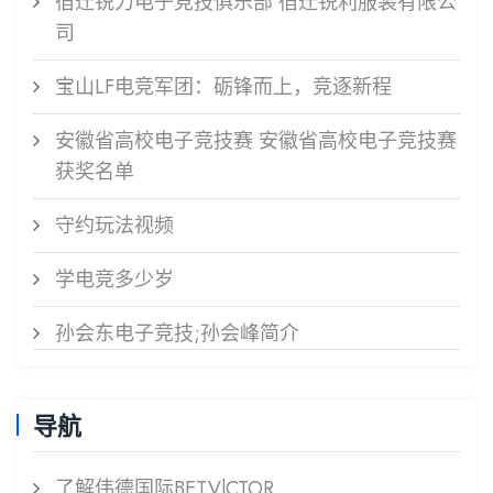
宿迁锐力电子竞技俱乐部 宿迁锐利服装有限公
司
宝山LF电竞军团：砺锋而上，竞逐新程
安徽省高校电子竞技赛 安徽省高校电子竞技赛
获奖名单
守约玩法视频
学电竞多少岁
孙会东电子竞技;孙会峰简介
导航
了解伟德国际BETVlCTOR