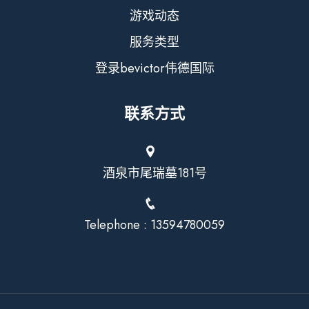
游戏动态
服务类型
登录bevictor伟德国际
联系方式
酒泉市尾瑞墓181号
Telephone : 13594780059