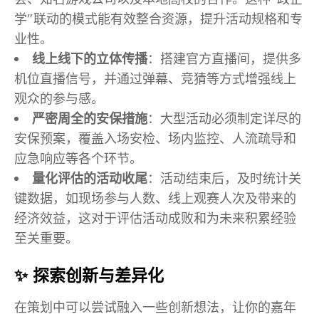
学”联动的模式能有效整合资源，提升活动规格和专
业性。
线上线下的立体传播
：搭建官方直播间，提供多
机位直播信号，并通过弹幕、竞猜等方式增强线上
观众的参与感。
严密周全的安保措施
：大型活动必须制定详尽的
安保预案，覆盖入场安检、场内监控、人流疏导和
应急响应等各个环节。
量化评估的活动收尾
：活动结束后，及时统计关
键数据，如现场参与人数、线上观赛人次及带来的
经济效益，这对于评估活动成败和为未来积累经验
至关重要。
✨ 探索创新与差异化
在策划中可以尝试融入一些创新想法，让你的嘉年