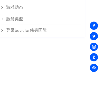
游戏动态
服务类型
登录bevictor伟德国际