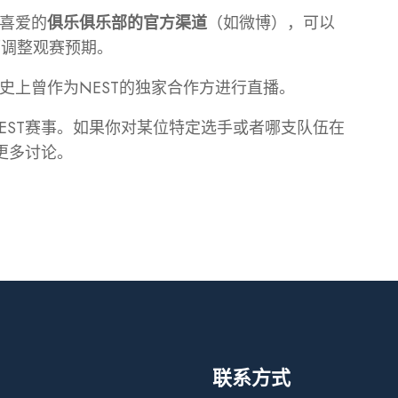
喜爱的
俱乐俱乐部的官方渠道
（如微博），可以
而调整观赛预期。
史上曾作为NEST的独家合作方进行直播。
EST赛事。如果你对某位特定选手或者哪支队伍在
更多讨论。
联系方式