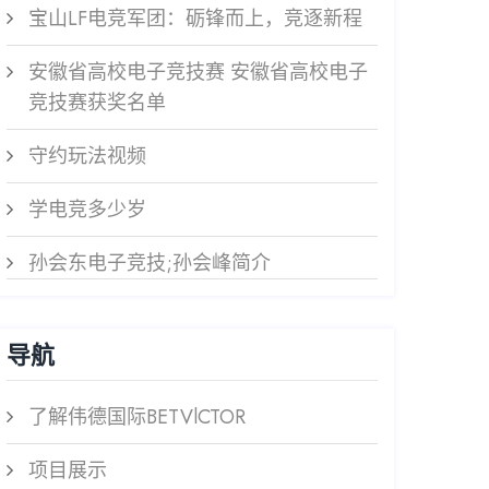
宝山LF电竞军团：砺锋而上，竞逐新程
安徽省高校电子竞技赛 安徽省高校电子
竞技赛获奖名单
守约玩法视频
学电竞多少岁
孙会东电子竞技;孙会峰简介
导航
了解伟德国际BETVlCTOR
项目展示