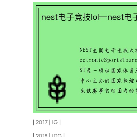
| 2017 | IG |
| 2018 | JDG |