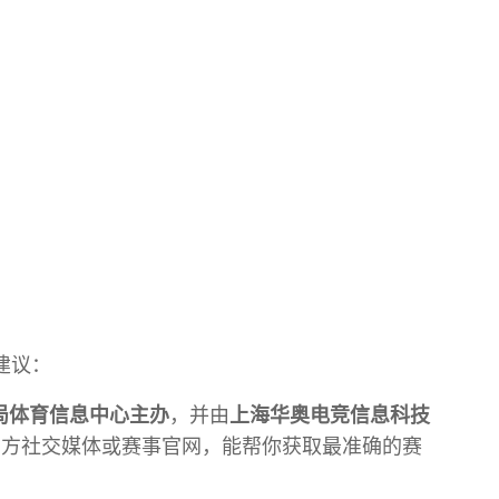
建议：
局体育信息中心主办
，并由
上海华奥电竞信息科技
官方社交媒体或赛事官网，能帮你获取最准确的赛