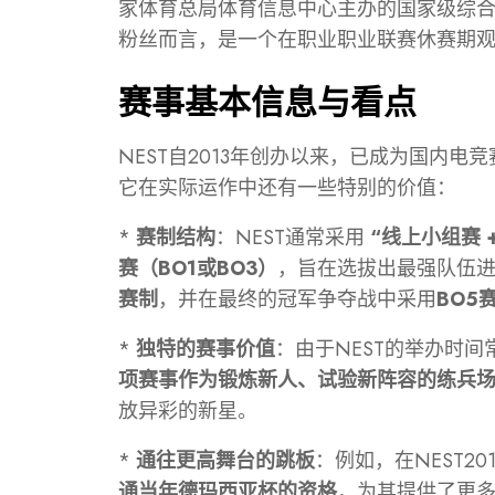
家体育总局体育信息中心主办的国家级综
粉丝而言，是一个在职业职业联赛休赛期
赛事基本信息与看点
NEST自2013年创办以来，已成为国内
它在实际运作中还有一些特别的价值：
*
赛制结构
：NEST通常采用
“线上小组赛 
赛（BO1或BO3）
，旨在选拔出最强队伍
赛制
，并在最终的冠军争夺战中采用
BO5
*
独特的赛事价值
：由于NEST的举办时
项赛事作为锻炼新人、试验新阵容的练兵
放异彩的新星。
*
通往更高舞台的跳板
：例如，在NEST2
通当年德玛西亚杯的资格
，为其提供了更