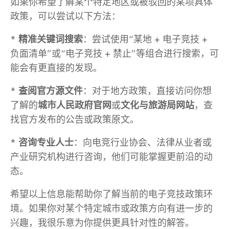
如果你希望了解某个特定地区或被驳回的某项具体
政策，可以尝试以下方法：
*
精准关键词搜索
：尝试使用“某地 + 电子竞技 +
负面清单”或“电子竞技 + 禁止”等组合进行搜索，可
能会有更直接的发现。
*
查阅官方源文件
：对于地方政策，直接访问你想
了解的
城市人民政府官网
或
文化与旅游局网站
，查
找官方发布的公告或政策原文。
*
咨询专业人士
：向电竞行业协会、法律从业者或
产业研究机构进行咨询，他们可能掌握更前沿的动
态。
希望以上信息能帮助你了解当前的电子竞技政策环
境。如果你对某个特定城市或政策方向有进一步的
兴趣，我很乐意为你提供更具针对性的解答。