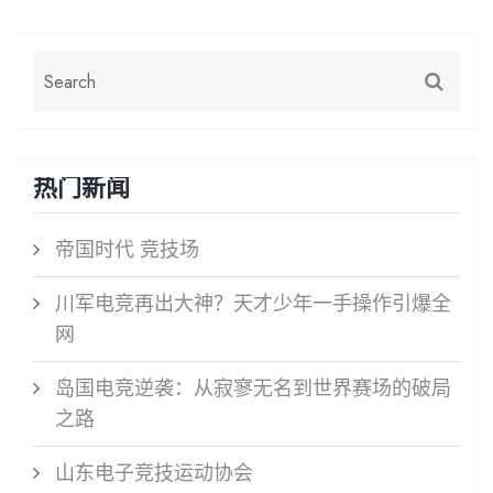
热门新闻
帝国时代 竞技场
川军电竞再出大神？天才少年一手操作引爆全
网
岛国电竞逆袭：从寂寥无名到世界赛场的破局
之路
山东电子竞技运动协会