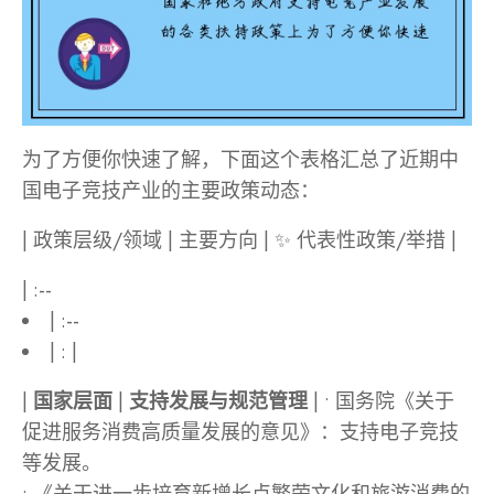
为了方便你快速了解，下面这个表格汇总了近期中
国电子竞技产业的主要政策动态：
| 政策层级/领域 | 主要方向 | ✨ 代表性政策/举措 |
| :--
| :--
| : |
|
国家层面
|
支持发展与规范管理
| • 国务院《关于
促进服务消费高质量发展的意见》：支持电子竞技
等发展。
• 《关于进一步培育新增长点繁荣文化和旅游消费的