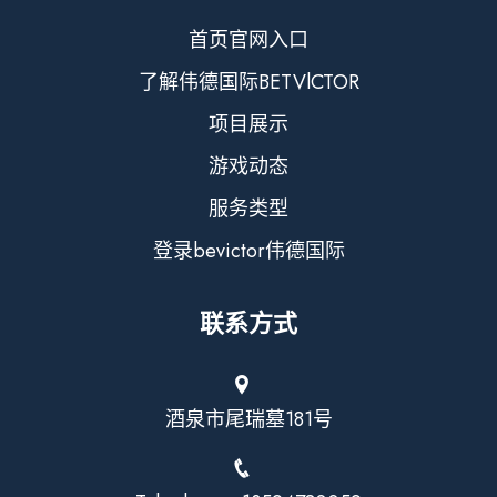
首页官网入口
了解伟德国际BETVlCTOR
项目展示
游戏动态
服务类型
登录bevictor伟德国际
联系方式
酒泉市尾瑞墓181号