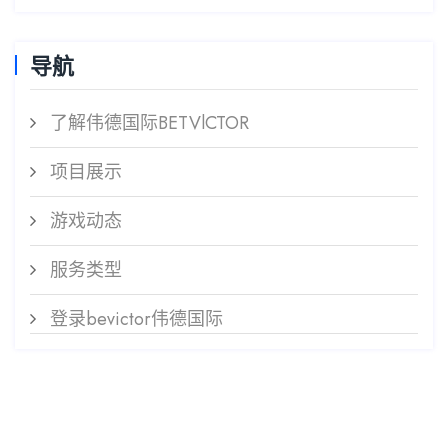
导航
了解伟德国际BETVlCTOR
项目展示
游戏动态
服务类型
登录bevictor伟德国际