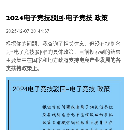
2024电子竞技驳回-电子竞技 政策
2025-12-07 20:44:37
根据你的问题，我查询了相关信息，但没有找到名
为“电子竞技驳回”的具体政策。目前搜索到的结果
主要集中在国家和地方政府
支持电竞产业发展的各
类扶持政策
上。